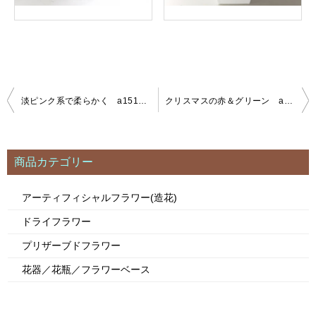
淡ピンク系で柔らかく a151202
クリスマスの赤＆グリーン a81206
投
稿
ナ
ビ
商品カテゴリー
ゲ
ー
アーティフィシャルフラワー(造花)
シ
ドライフラワー
ョ
ン
プリザーブドフラワー
花器／花瓶／フラワーベース