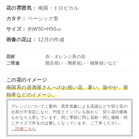
花の雰囲気：
南国・トロピカル
カタチ：
ベーシック形
サイズ：
約W50×H50㎝
画像の花は：
12月の作成
花材
赤・オレンジ系の花
ご用途
開店祝い・開業祝い・個展祝いなど
この花のイメージ
南国系の居酒屋さんへのお祝い花。暑い、賑やか、亜
熱帯などのイメージ。
アレンジについてご案内：異常気象による高温などで切り花の
出荷が不安定になり、円安とインフレも加わり、切り花の価格
もかなり上昇しています。同じ季節に同じ花材・同じ価格・同
じサイズで作るのは難しくなっています。ご了承ください。
…詳細こちら