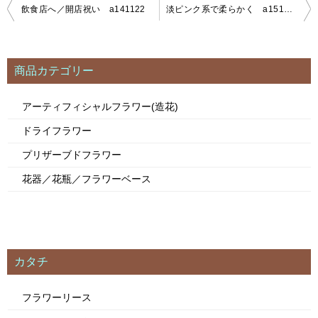
飲食店へ／開店祝い a141122
淡ピンク系で柔らかく a151202
投
稿
ナ
ビ
商品カテゴリー
ゲ
ー
アーティフィシャルフラワー(造花)
シ
ドライフラワー
ョ
ン
プリザーブドフラワー
花器／花瓶／フラワーベース
カタチ
フラワーリース