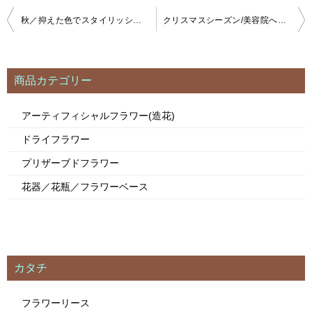
秋／抑えた色でスタイリッシュ a81107
クリスマスシーズン/美容院へ開店祝い a181108
投
稿
ナ
ビ
商品カテゴリー
ゲ
ー
アーティフィシャルフラワー(造花)
シ
ドライフラワー
ョ
ン
プリザーブドフラワー
花器／花瓶／フラワーベース
カタチ
フラワーリース