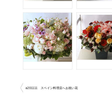
a201111 スペイン料理店へお祝い花
投
稿
ナ
ビ
ゲ