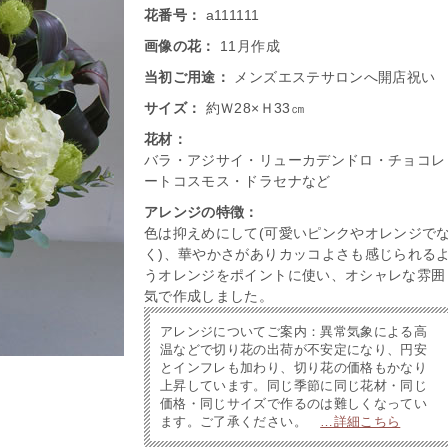
花番号：
a111111
画像の花：
11月作成
当初ご用途：
メンズエステサロンへ開店祝い
サイズ：
約Ｗ28×Ｈ33㎝
花材：
バラ・アジサイ・リューカデンドロ・チョコレ
ートコスモス・ドラセナなど
アレンジの特徴：
色は抑えめにして(可愛いピンクやオレンジで
く)、華やかさがありカッコよさも感じられる
うオレンジをポイントに使い、オシャレな雰囲
気で作成しました。
アレンジについてご案内：異常気象による高
温などで切り花の出荷が不安定になり、円安
とインフレも加わり、切り花の価格もかなり
上昇しています。同じ季節に同じ花材・同じ
価格・同じサイズで作るのは難しくなってい
ます。ご了承ください。
…詳細こちら