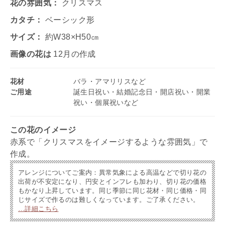
花の雰囲気：
クリスマス
カタチ：
ベーシック形
サイズ：
約W38×H50㎝
画像の花は
12月の作成
花材
バラ・アマリリスなど
ご用途
誕生日祝い・結婚記念日・開店祝い・開業
祝い・個展祝いなど
この花のイメージ
赤系で「クリスマスをイメージするような雰囲気」で
作成。
アレンジについてご案内：異常気象による高温などで切り花の
出荷が不安定になり、円安とインフレも加わり、切り花の価格
もかなり上昇しています。同じ季節に同じ花材・同じ価格・同
じサイズで作るのは難しくなっています。ご了承ください。
…詳細こちら