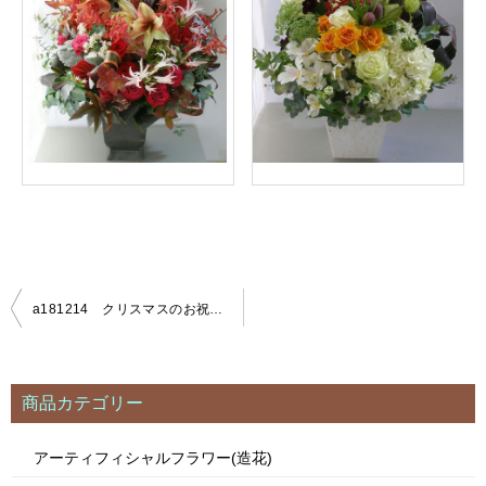
a181214 クリスマスのお祝いギフト
投
稿
ナ
ビ
商品カテゴリー
ゲ
ー
アーティフィシャルフラワー(造花)
シ