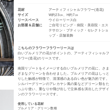
花材
アーティフィシャルフラワー(造花)
サイズ
W約23㎝、H約7㎝
リースベース
ウイローリース白
お部屋＆店舗に
ご自宅リビング・病院・美容院・エス
テサロン・ブティック・セレクトショ
ップ・店舗装飾
こちらのフラワーフラワーリースは
白いプルメリアの花がポイントの、アーティフィシャルフ
ラワー(造花)のリースです。
南国リゾートをイメージする白いプルメリアの花に、さま
ざまなグリーンを合わせました。プルメリアの花はしっと
りした触感が特徴で、清潔感のある白い色が魅力的です。
シルバーグリーンのアレカヤシ風の葉などグリーン類をた
っぷり使い、重なりや飛び出しで立体感を演出したデザイ
ンのフラワーリースです。
使用している花材
プルメリア・グリーン数種