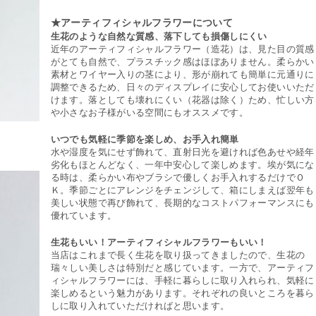
★アーティフィシャルフラワーについて
生花のような自然な質感、落下しても損傷しにくい
近年のアーティフィシャルフラワー（造花）は、見た目の質感
がとても自然で、プラスチック感はほぼありません。柔らかい
素材とワイヤー入りの茎により、形が崩れても簡単に元通りに
調整できるため、日々のディスプレイに安心してお使いいただ
けます。落としても壊れにくい（花器は除く）ため、忙しい方
や小さなお子様がいる空間にもオススメです。
いつでも気軽に季節を楽しめ、お手入れ簡単
水や湿度を気にせず飾れて、直射日光を避ければ色あせや経年
劣化もほとんどなく、一年中安心して楽しめます。埃が気にな
る時は、柔らかい布やブラシで優しくお手入れするだけでＯ
Ｋ。季節ごとにアレンジをチェンジして、箱にしまえば翌年も
美しい状態で再び飾れて、長期的なコストパフォーマンスにも
優れています。
生花もいい！アーティフィシャルフラワーもいい！
当店はこれまで長く生花を取り扱ってきましたので、生花の
瑞々しい美しさは特別だと感じています。一方で、アーティフ
ィシャルフラワーには、手軽に暮らしに取り入れられ、気軽に
楽しめるという魅力があります。それぞれの良いところを暮ら
しに取り入れていただければと思います。