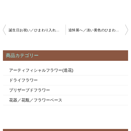
誕生日お祝い／ひまわり入れて a130722
追悼展へ／淡い黄色のひまわり a200618
投
稿
ナ
ビ
商品カテゴリー
ゲ
ー
アーティフィシャルフラワー(造花)
シ
ドライフラワー
ョ
ン
プリザーブドフラワー
花器／花瓶／フラワーベース