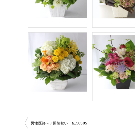
男性医師へ／開院祝い a150505
投
稿