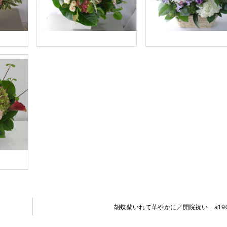
胡蝶蘭いれて華やかに／開院祝い a190