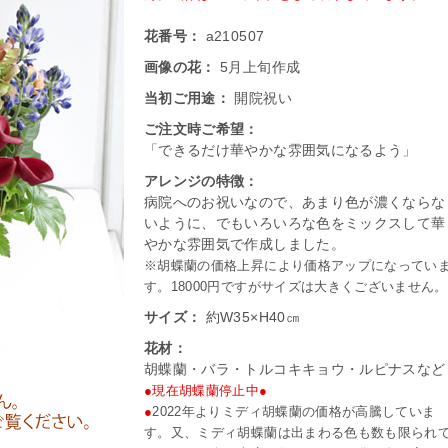
花番号：
a210507
画像の花：
5月上旬作成
当初ご用途：
開院祝い
ご注文時ご希望：
「できるだけ華やかな雰囲気になるよう」
アレンジの特徴：
病院へのお祝いなので、あまり色が濃くならな
いように、でもいろいろな色をミックスして華
やかな雰囲気で作成しました。
※胡蝶蘭の価格上昇により価格アップになってい
す。18000円ですがサイズは大きくございません。
サイズ：
約W35×H40㎝
花材：
胡蝶蘭・バラ・トルコキキョウ・ルピナスなど
●現在胡蝶蘭停止中●
●
2022年よりミディ胡蝶蘭の価格が高騰していま
す。又、ミディ胡蝶蘭は出まわる色も数も限られ