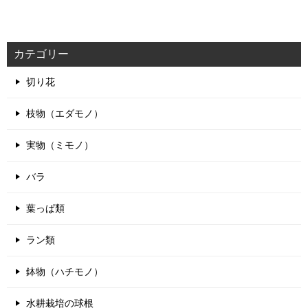
ナ
ビ
ゲ
カテゴリー
ー
シ
切り花
ョ
ン
枝物（エダモノ）
実物（ミモノ）
バラ
葉っぱ類
ラン類
鉢物（ハチモノ）
水耕栽培の球根