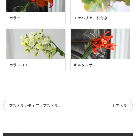
カラー
エケベリア 枝付き
カランコエ
キルタンサス
投
アストランティア（アストランジャー）
キアネラ
稿
ナ
ビ
ゲ