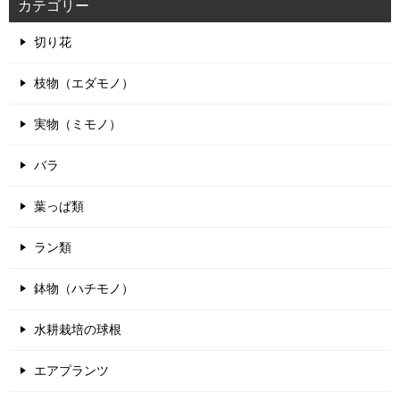
カテゴリー
ー
シ
切り花
ョ
ン
枝物（エダモノ）
実物（ミモノ）
バラ
葉っぱ類
ラン類
鉢物（ハチモノ）
水耕栽培の球根
エアプランツ