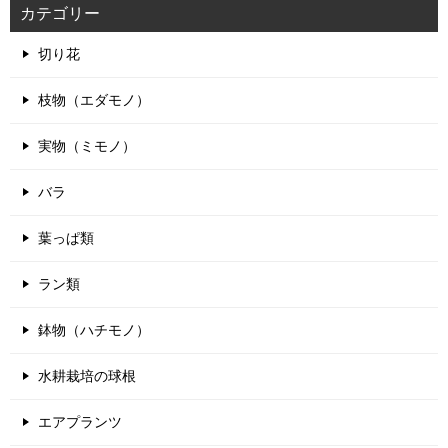
カテゴリー
ー
シ
切り花
ョ
ン
枝物（エダモノ）
実物（ミモノ）
バラ
葉っぱ類
ラン類
鉢物（ハチモノ）
水耕栽培の球根
エアプランツ